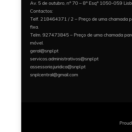
Av. 5 de outubro, nº 70 – 8º Esqº 1050-059 Lis
Contactos:
Telf. 218464371 / 2 – Preço de uma chamada p
fixa.
Telm. 927473845 – Preço de uma chamada para
móvel.
geral@snpl.pt
servicos.administrativos@snpl.pt
assessoria.juridica@snpl.pt
snplcentral@gmail.com
Proud