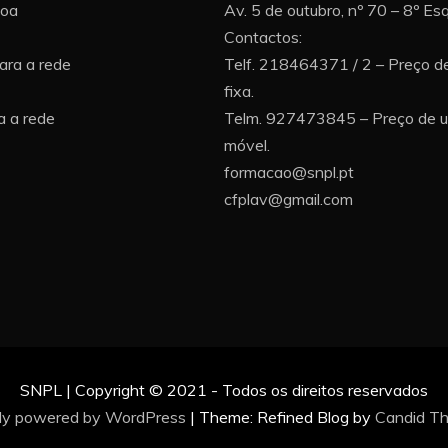
boa
Av. 5 de outubro, nº 70 – 8º E
Contactos:
ara a rede
Telf. 218464371 / 2 – Preço d
fixa.
 a rede
Telm. 927473845 – Preço de 
móvel.
formacao@snpl.pt
cfplav@gmail.com
SNPL | Copyright © 2021 - Todos os direitos reservados
ly powered by WordPress
|
Theme: Refined Blog by
Candid T