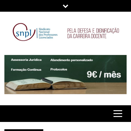
Skip
to
content
SNPL