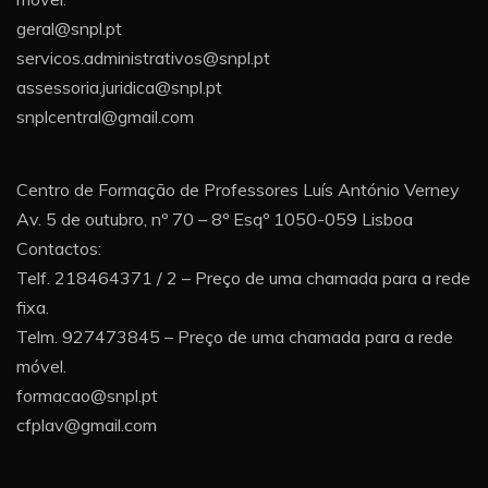
geral@snpl.pt
servicos.administrativos@snpl.pt
assessoria.juridica@snpl.pt
snplcentral@gmail.com
Centro de Formação de Professores Luís António Verney
Av. 5 de outubro, nº 70 – 8º Esqº 1050-059 Lisboa
Contactos:
Telf. 218464371 / 2 – Preço de uma chamada para a rede
fixa.
Telm. 927473845 – Preço de uma chamada para a rede
móvel.
formacao@snpl.pt
cfplav@gmail.com