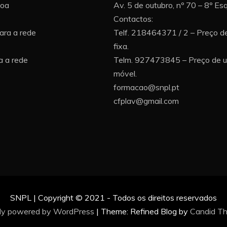
boa
Av. 5 de outubro, nº 70 – 8º E
Contactos:
ara a rede
Telf. 218464371 / 2 – Preço d
fixa.
 a rede
Telm. 927473845 – Preço de 
móvel.
formacao@snpl.pt
cfplav@gmail.com
SNPL | Copyright © 2021 - Todos os direitos reservados
ly powered by WordPress
|
Theme: Refined Blog by
Candid T