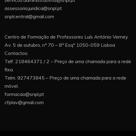
servicos.administrativos@snpl.pt
assessoria.juridica@snpl.pt
snplcentral@gmail.com
Centro de Formação de Professores Luís António Verney
Av. 5 de outubro, nº 70 – 8º Esqº 1050-059 Lisboa
Contactos:
Telf. 218464371 / 2 – Preço de uma chamada para a rede
fixa.
Telm. 927473845 – Preço de uma chamada para a rede
móvel.
formacao@snpl.pt
cfplav@gmail.com