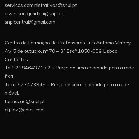
servicos.administrativos@snpl.pt
assessoria.juridica@snpl.pt
snplcentral@gmail.com
Centro de Formação de Professores Luís António Verney
Av. 5 de outubro, nº 70 – 8º Esqº 1050-059 Lisboa
Contactos:
Telf. 218464371 / 2 – Preço de uma chamada para a rede
fixa.
Telm. 927473845 – Preço de uma chamada para a rede
móvel.
formacao@snpl.pt
cfplav@gmail.com