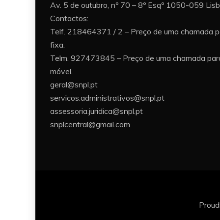
Av. 5 de outubro, nº 70 – 8º Esqº 1050-059 Lis
Contactos:
Telf. 218464371 / 2 – Preço de uma chamada p
fixa.
Telm. 927473845 – Preço de uma chamada para
móvel.
geral@snpl.pt
servicos.administrativos@snpl.pt
assessoria.juridica@snpl.pt
snplcentral@gmail.com
Proud