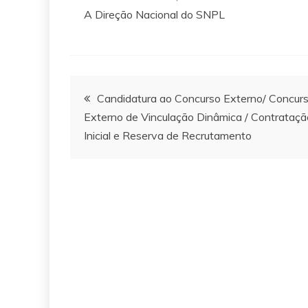
A Direção Nacional do SNPL
Navegação
Candidatura ao Concurso Externo/ Concur
Externo de Vinculação Dinâmica / Contrataçã
de
Inicial e Reserva de Recrutamento
artigos