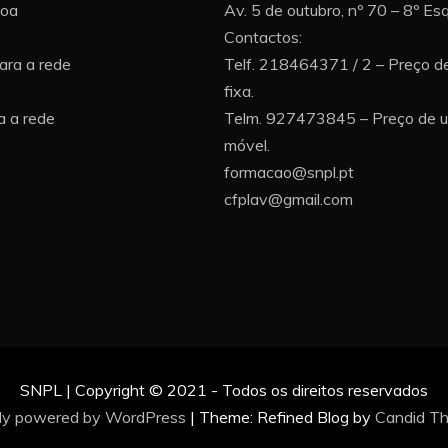
boa
Av. 5 de outubro, nº 70 – 8º E
Contactos:
ara a rede
Telf. 218464371 / 2 – Preço d
fixa.
 a rede
Telm. 927473845 – Preço de 
móvel.
formacao@snpl.pt
cfplav@gmail.com
SNPL | Copyright © 2021 - Todos os direitos reservados
ly powered by WordPress
|
Theme: Refined Blog by
Candid T