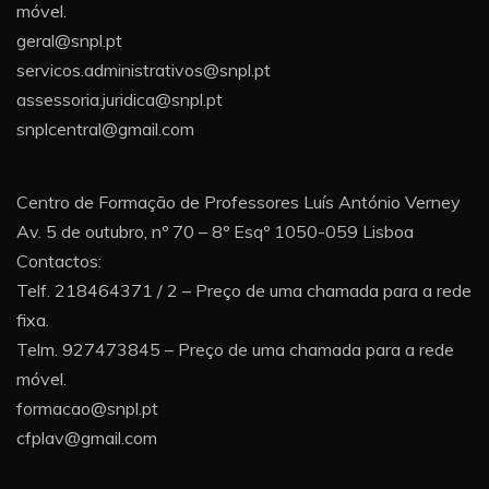
móvel.
geral@snpl.pt
servicos.administrativos@snpl.pt
assessoria.juridica@snpl.pt
snplcentral@gmail.com
Centro de Formação de Professores Luís António Verney
Av. 5 de outubro, nº 70 – 8º Esqº 1050-059 Lisboa
Contactos:
Telf. 218464371 / 2 – Preço de uma chamada para a rede
fixa.
Telm. 927473845 – Preço de uma chamada para a rede
móvel.
formacao@snpl.pt
cfplav@gmail.com