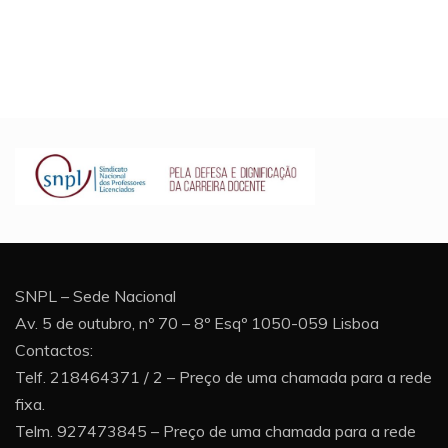
SNPL – Sede Nacional
Av. 5 de outubro, nº 70 – 8º Esqº 1050-059 Lisboa
Contactos:
Telf. 218464371 / 2 – Preço de uma chamada para a rede
fixa.
Telm. 927473845 – Preço de uma chamada para a rede