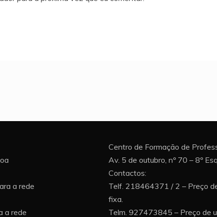
Centro de Formação de Profess
boa
Av. 5 de outubro, nº 70 – 8º E
Contactos:
ara a rede
Telf. 218464371 / 2 – Preço d
fixa.
 a rede
Telm. 927473845 – Preço de 