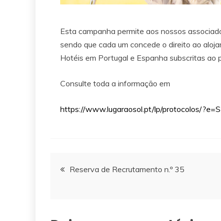
Esta campanha permite aos nossos associado
sendo que cada um concede o direito ao aloja
Hotéis em Portugal e Espanha subscritas ao 
Consulte toda a informação em
https://www.lugaraosol.pt/lp/protocolos/?e
Navegação
Reserva de Recrutamento n.º 35
de
artigos