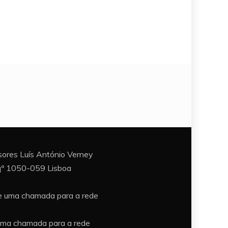
ores Luís António Verney
sqº 1050-059 Lisboa
e uma chamada para a rede
uma chamada para a rede