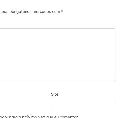
pos obrigatórios marcados com
*
Site
ador para a próxima vez que eu comentar.