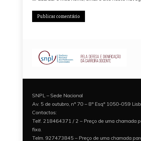
SNPL – Sede Nacional
Av. 5 de outubro, nº 70 – 8º Esqº 1050-059 Lis
Contactos:
Telf. 218464371 / 2 – Preço de uma chamada p
fixa.
Telm. 927473845 – Preço de uma chamada para