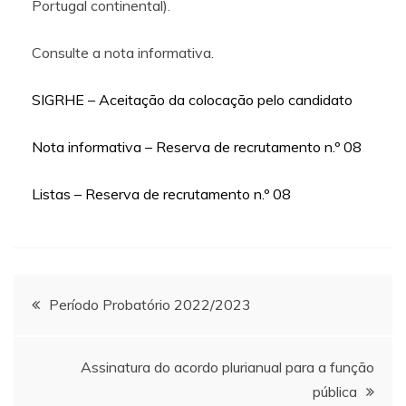
Portugal continental).
Consulte a nota informativa.
SIGRHE – Aceitação da colocação pelo candidato
Nota informativa – Reserva de recrutamento n.º 08
Listas – Reserva de recrutamento n.º 08
Navegação
Período Probatório 2022/2023
de
Assinatura do acordo plurianual para a função
artigos
pública