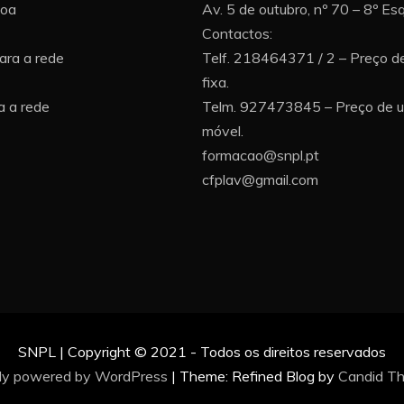
boa
Av. 5 de outubro, nº 70 – 8º E
Contactos:
ara a rede
Telf. 218464371 / 2 – Preço d
fixa.
 a rede
Telm. 927473845 – Preço de 
móvel.
formacao@snpl.pt
cfplav@gmail.com
SNPL | Copyright © 2021 - Todos os direitos reservados
ly powered by WordPress
|
Theme: Refined Blog by
Candid T