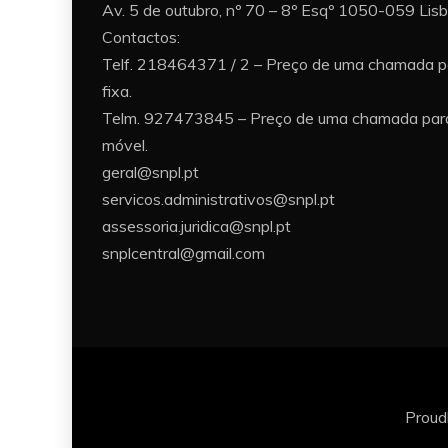
Av. 5 de outubro, nº 70 – 8º Esqº 1050-059 Lis
Contactos:
Telf. 218464371 / 2 – Preço de uma chamada p
fixa.
Telm. 927473845 – Preço de uma chamada para
móvel.
geral@snpl.pt
servicos.administrativos@snpl.pt
assessoria.juridica@snpl.pt
snplcentral@gmail.com
Proud