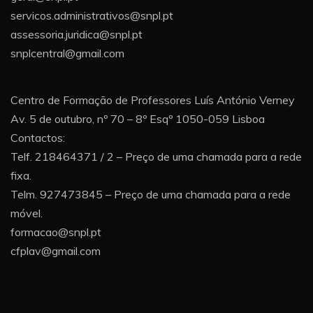
servicos.administrativos@snpl.pt
assessoria.juridica@snpl.pt
snplcentral@gmail.com
Centro de Formação de Professores Luís António Verney
Av. 5 de outubro, nº 70 – 8º Esqº 1050-059 Lisboa
Contactos:
Telf. 218464371 / 2 – Preço de uma chamada para a rede
fixa.
Telm. 927473845 – Preço de uma chamada para a rede
móvel.
formacao@snpl.pt
cfplav@gmail.com