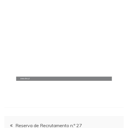
Navegação
Reserva de Recrutamento n.º 27