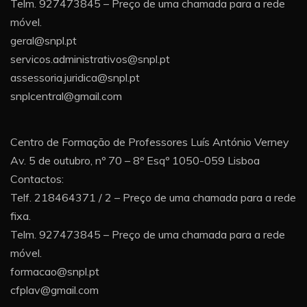
Telm. 927473845 – Preço de uma chamada para a rede
móvel.
geral@snpl.pt
servicos.administrativos@snpl.pt
assessoria.juridica@snpl.pt
snplcentral@gmail.com
Centro de Formação de Professores Luís António Verney
Av. 5 de outubro, nº 70 – 8º Esqº 1050-059 Lisboa
Contactos:
Telf. 218464371 / 2 – Preço de uma chamada para a rede
fixa.
Telm. 927473845 – Preço de uma chamada para a rede
móvel.
formacao@snpl.pt
cfplav@gmail.com