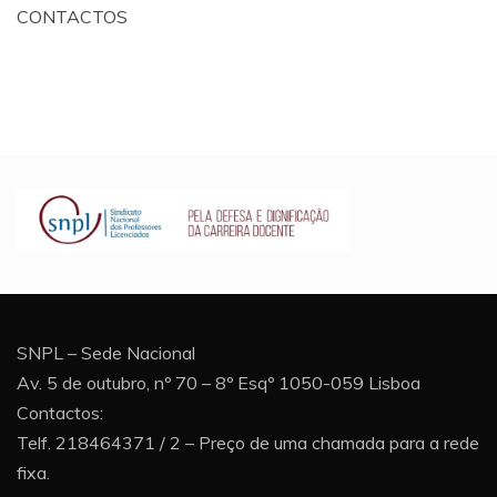
CONTACTOS
SNPL – Sede Nacional
Av. 5 de outubro, nº 70 – 8º Esqº 1050-059 Lisboa
Contactos:
Telf. 218464371 / 2 – Preço de uma chamada para a rede
fixa.