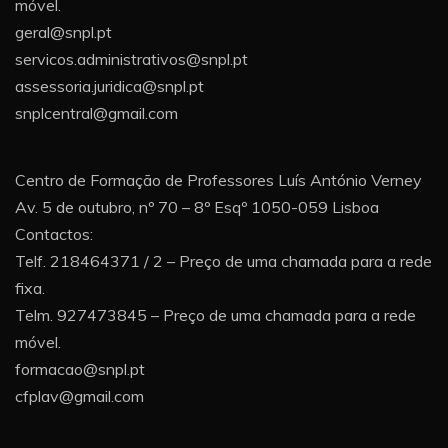
móvel.
geral@snpl.pt
servicos.administrativos@snpl.pt
assessoria.juridica@snpl.pt
snplcentral@gmail.com
Centro de Formação de Professores Luís António Verney
Av. 5 de outubro, nº 70 – 8º Esqº 1050-059 Lisboa
Contactos:
Telf. 218464371 / 2 – Preço de uma chamada para a rede
fixa.
Telm. 927473845 – Preço de uma chamada para a rede
móvel.
formacao@snpl.pt
cfplav@gmail.com