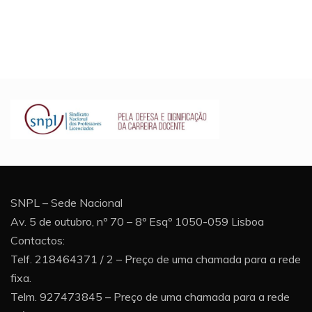
SNPL – Sede Nacional
Av. 5 de outubro, nº 70 – 8º Esqº 1050-059 Lisboa
Contactos:
Telf. 218464371 / 2 – Preço de uma chamada para a rede
fixa.
Telm. 927473845 – Preço de uma chamada para a rede