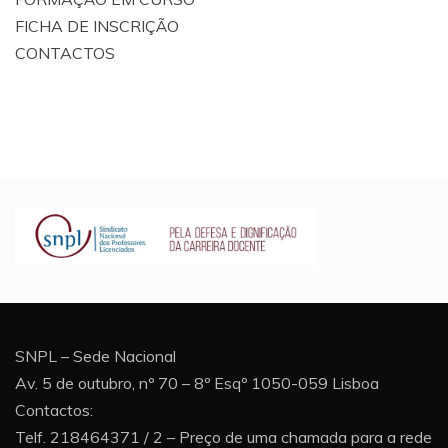
FICHA DE INSCRIÇÃO
CONTACTOS
SNPL – Sede Nacional
Av. 5 de outubro, nº 70 – 8º Esqº 1050-059 Lisboa
Contactos:
Telf. 218464371 / 2 – Preço de uma chamada para a rede