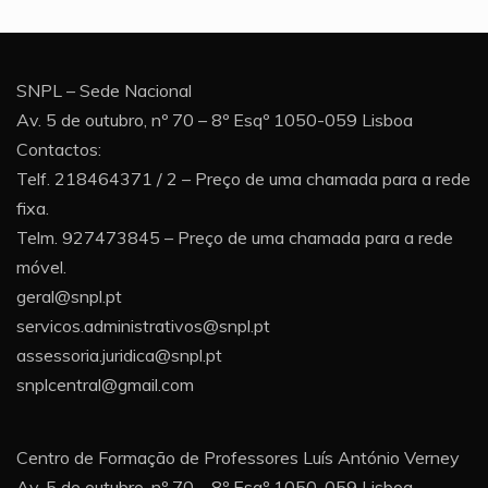
SNPL – Sede Nacional
Av. 5 de outubro, nº 70 – 8º Esqº 1050-059 Lisboa
Contactos:
Telf. 218464371 / 2 – Preço de uma chamada para a rede
fixa.
Telm. 927473845 – Preço de uma chamada para a rede
móvel.
geral@snpl.pt
servicos.administrativos@snpl.pt
assessoria.juridica@snpl.pt
snplcentral@gmail.com
Centro de Formação de Professores Luís António Verney
Av. 5 de outubro, nº 70 – 8º Esqº 1050-059 Lisboa