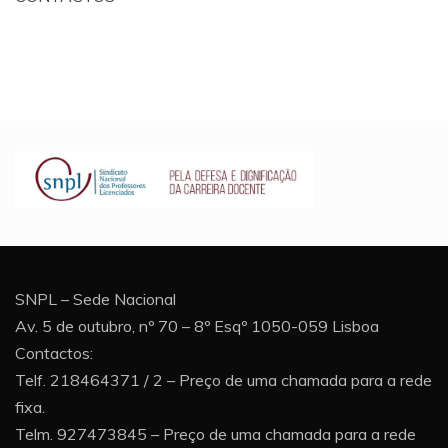
SNPL – Sede Nacional
Av. 5 de outubro, nº 70 – 8º Esqº 1050-059 Lisboa
Contactos:
Telf. 218464371 / 2 – Preço de uma chamada para a rede
fixa.
Telm. 927473845 – Preço de uma chamada para a rede