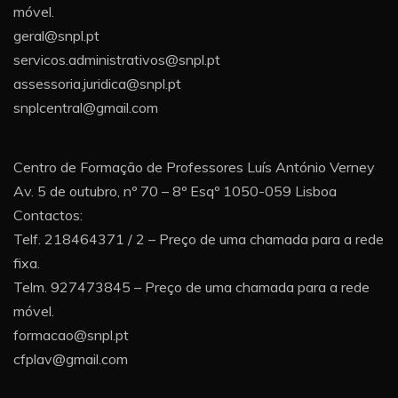
móvel.
geral@snpl.pt
servicos.administrativos@snpl.pt
assessoria.juridica@snpl.pt
snplcentral@gmail.com
Centro de Formação de Professores Luís António Verney
Av. 5 de outubro, nº 70 – 8º Esqº 1050-059 Lisboa
Contactos:
Telf. 218464371 / 2 – Preço de uma chamada para a rede
fixa.
Telm. 927473845 – Preço de uma chamada para a rede
móvel.
formacao@snpl.pt
cfplav@gmail.com