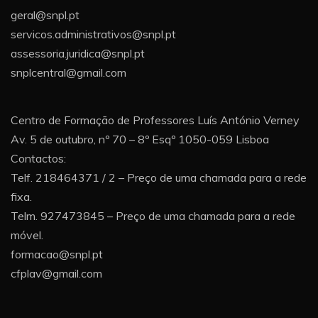
geral@snpl.pt
servicos.administrativos@snpl.pt
assessoria.juridica@snpl.pt
snplcentral@gmail.com
Centro de Formação de Professores Luís António Verney
Av. 5 de outubro, nº 70 – 8º Esqº 1050-059 Lisboa
Contactos:
Telf. 218464371 / 2 – Preço de uma chamada para a rede
fixa.
Telm. 927473845 – Preço de uma chamada para a rede
móvel.
formacao@snpl.pt
cfplav@gmail.com