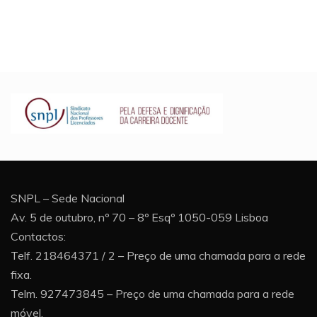
SNPL – Sede Nacional
Av. 5 de outubro, nº 70 – 8º Esqº 1050-059 Lisboa
Contactos:
Telf. 218464371 / 2 – Preço de uma chamada para a rede
fixa.
Telm. 927473845 – Preço de uma chamada para a rede
móvel.