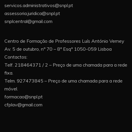
servicos.administrativos@snpl.pt
assessoria.juridica@snpl.pt
snplcentral@gmail.com
Centro de Formação de Professores Luís António Verney
Av. 5 de outubro, nº 70 – 8º Esqº 1050-059 Lisboa
Contactos:
Telf. 218464371 / 2 – Preço de uma chamada para a rede
fixa.
Telm. 927473845 – Preço de uma chamada para a rede
móvel.
formacao@snpl.pt
cfplav@gmail.com