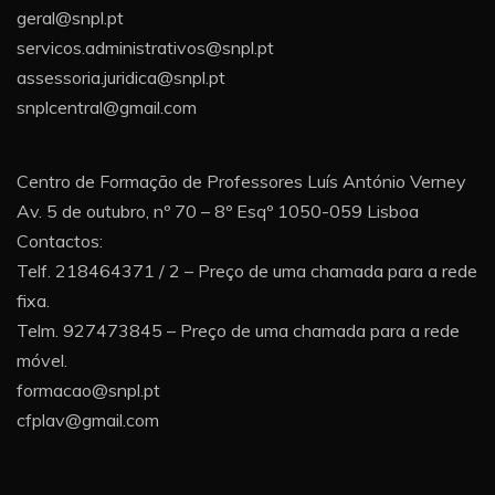
geral@snpl.pt
servicos.administrativos@snpl.pt
assessoria.juridica@snpl.pt
snplcentral@gmail.com
Centro de Formação de Professores Luís António Verney
Av. 5 de outubro, nº 70 – 8º Esqº 1050-059 Lisboa
Contactos:
Telf. 218464371 / 2 – Preço de uma chamada para a rede
fixa.
Telm. 927473845 – Preço de uma chamada para a rede
móvel.
formacao@snpl.pt
cfplav@gmail.com