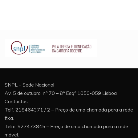
SNPL – Sede Nacional
Av. 5 de outubro, nº 70 – 8º Esqº 1050-059 Lisboa
Contactos:
Telf. 218464371 / 2 – Preço de uma chamada para a rede
fixa.
Telm. 927473845 – Preço de uma chamada para a rede
móvel.