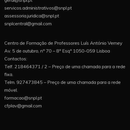
geral@snpl.pt
servicos.administrativos@snpl.pt
assessoria.juridica@snpl.pt
snplcentral@gmail.com
Centro de Formação de Professores Luís António Verney
Av. 5 de outubro, nº 70 – 8º Esqº 1050-059 Lisboa
Contactos:
Telf. 218464371 / 2 – Preço de uma chamada para a rede
fixa.
Telm. 927473845 – Preço de uma chamada para a rede
móvel.
formacao@snpl.pt
cfplav@gmail.com