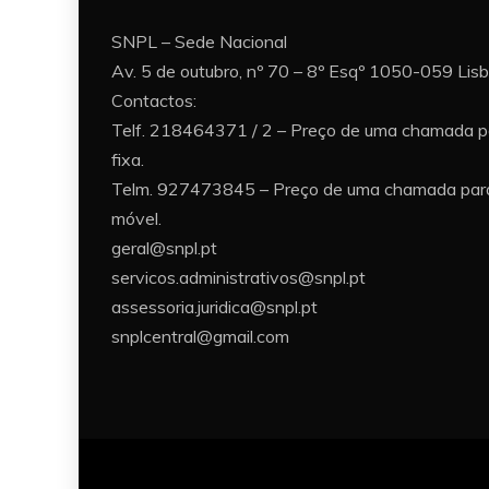
SNPL – Sede Nacional
Av. 5 de outubro, nº 70 – 8º Esqº 1050-059 Lis
Contactos:
Telf. 218464371 / 2 – Preço de uma chamada p
fixa.
Telm. 927473845 – Preço de uma chamada para
móvel.
geral@snpl.pt
servicos.administrativos@snpl.pt
assessoria.juridica@snpl.pt
snplcentral@gmail.com