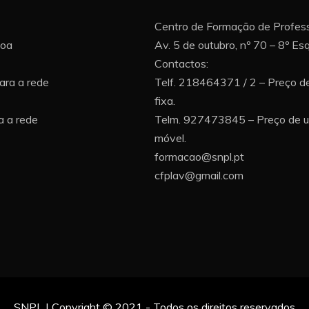
Centro de Formação de Profess
boa
Av. 5 de outubro, nº 70 – 8º E
Contactos:
ara a rede
Telf. 218464371 / 2 – Preço d
fixa.
 a rede
Telm. 927473845 – Preço de 
móvel.
formacao@snpl.pt
cfplav@gmail.com
SNPL | Copyright © 2021 - Todos os direitos reservados