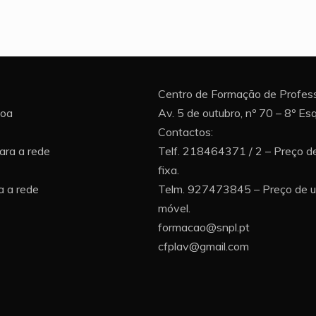
Centro de Formação de Profess
boa
Av. 5 de outubro, nº 70 – 8º E
Contactos:
ara a rede
Telf. 218464371 / 2 – Preço d
fixa.
 a rede
Telm. 927473845 – Preço de 
móvel.
formacao@snpl.pt
cfplav@gmail.com