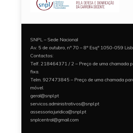
SNPL – Sede Nacional
Av. 5 de outubro, nº 70 – 8º Esqº 1050-059 Lis
Contactos:
Telf. 218464371 / 2 – Preço de uma chamada p
fixa.
Telm. 927473845 – Preço de uma chamada para
móvel.
geral@snpl.pt
servicos.administrativos@snpl.pt
assessoria.juridica@snpl.pt
snplcentral@gmail.com