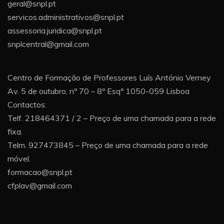
geral@snpl.pt
servicos.administrativos@snpl.pt
assessoria.juridica@snpl.pt
snplcentral@gmail.com
Centro de Formação de Professores Luís António Verney
Av. 5 de outubro, nº 70 – 8º Esqº 1050-059 Lisboa
Contactos:
Telf. 218464371 / 2 – Preço de uma chamada para a rede
fixa.
Telm. 927473845 – Preço de uma chamada para a rede
móvel.
formacao@snpl.pt
cfplav@gmail.com