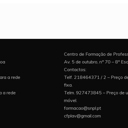
Centro de Formação de Profess
boa
Av. 5 de outubro, nº 70 – 8º E
Contactos:
ara a rede
Telf. 218464371 / 2 – Preço d
fixa.
 a rede
Telm. 927473845 – Preço de 
móvel.
formacao@snpl.pt
cfplav@gmail.com