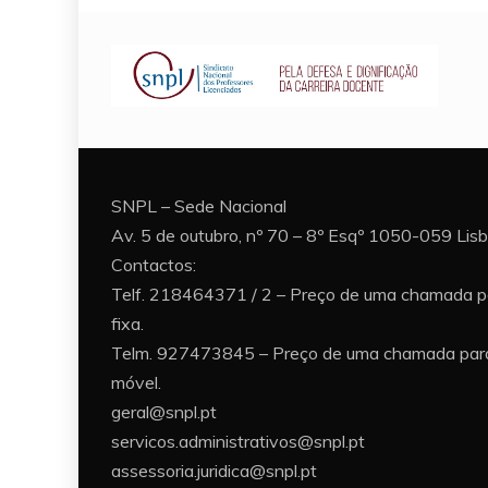
SNPL – Sede Nacional
Av. 5 de outubro, nº 70 – 8º Esqº 1050-059 Lis
Contactos:
Telf. 218464371 / 2 – Preço de uma chamada p
fixa.
Telm. 927473845 – Preço de uma chamada para
móvel.
geral@snpl.pt
servicos.administrativos@snpl.pt
assessoria.juridica@snpl.pt