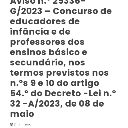
Aviso n.º 25336-
G/2023 – Concurso de
educadores de
infância e de
professores dos
ensinos básico e
secundário, nos
termos previstos nos
n.ºs 9 e 10 do artigo
54.º do Decreto -Lei n.º
32 -A/2023, de 08 de
maio
2 min read